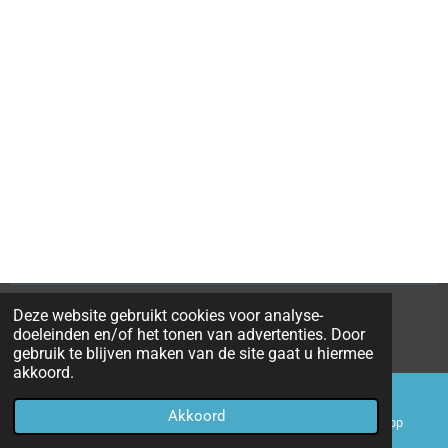
Deze website gebruikt cookies voor analyse-
© 2019 - 2026 STAN FINANCIEEL ADVIESBUREAU
doeleinden en/of het tonen van advertenties. Door
Powered by
JouwWeb
gebruik te blijven maken van de site gaat u hiermee
akkoord.
Akkoord
E-mailadres
Telefoonnummer
WhatsApp