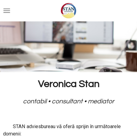
Ga
direct
naar
de
hoofdinhoud
Veronica Stan
contabil
•
consultant
•
mediator
STAN adviesbureau vă oferă sprijin în
următoarele
domenii: