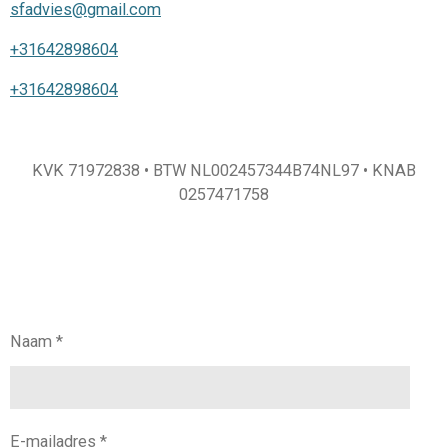
sfadvies@gmail.com
+31642898604
+31642898604
KVK 71972838 • BTW NL002457344B74NL97 • KNAB
0257471758
Naam *
E-mailadres *