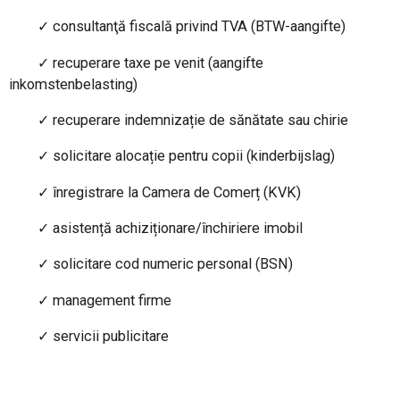
✓
consultanţă fiscală privind TVA (BTW-aangifte)
✓
recuperare taxe pe venit (aangifte
inkomstenbelasting)
✓
recuperare indemnizație de sănătate sau chirie
✓
solicitare alocație pentru copii (kinderbijslag)
✓
înregistrare la Camera de Comerț (KVK)
✓
asistență achiziționare/închiriere imobil
✓
solicitare cod numeric personal (BSN)
✓
management firme
✓
servicii publicitare