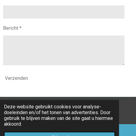
Bericht *
Verzenden
Deze website gebruikt cookies voor analyse-
© 2019 - 2026 STAN FINANCIEEL ADVIESBUREAU
doeleinden en/of het tonen van advertenties. Door
Powered by
JouwWeb
gebruik te blijven maken van de site gaat u hiermee
akkoord.